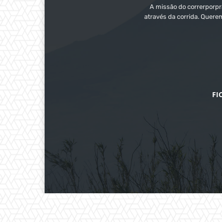
A missão do correrporpra
através da corrida. Quere
FI