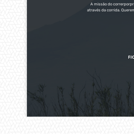
A missão do correrporpra
através da corrida. Quere
FI