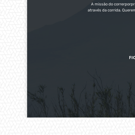
A missão do correrporpra
através da corrida. Quere
FI