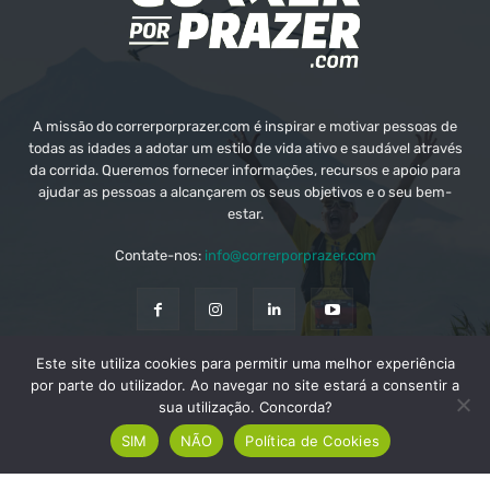
A missão do correrporprazer.com é inspirar e motivar pessoas de
todas as idades a adotar um estilo de vida ativo e saudável através
da corrida. Queremos fornecer informações, recursos e apoio para
ajudar as pessoas a alcançarem os seus objetivos e o seu bem-
estar.
Contate-nos:
info@correrporprazer.com
Este site utiliza cookies para permitir uma melhor experiência
FICHA TÉCNICA
MEDIA KIT
PUBLICIDADE
por parte do utilizador. Ao navegar no site estará a consentir a
sua utilização. Concorda?
ADICIONAR PROVA
SIM
NÃO
Política de Cookies
© Copyright - Correr Por Prazer 2008 - 2026