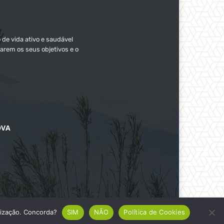
 de vida ativo e saudável
arem os seus objetivos e o
OVA
ilização. Concorda?
SIM
NÃO
Política de Cookies