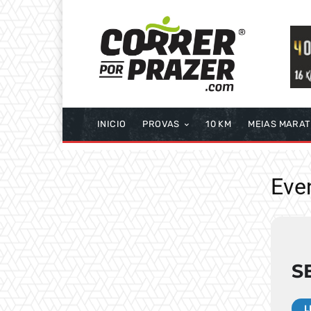
INICIO
PROVAS
10 KM
MEIAS MARA
Even
S
L