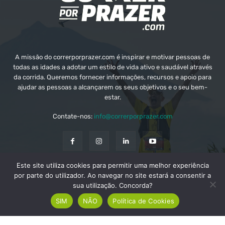
A missão do correrporprazer.com é inspirar e motivar pessoas de
todas as idades a adotar um estilo de vida ativo e saudável através
da corrida. Queremos fornecer informações, recursos e apoio para
ajudar as pessoas a alcançarem os seus objetivos e o seu bem-
estar.
Contate-nos:
info@correrporprazer.com
Este site utiliza cookies para permitir uma melhor experiência
FICHA TÉCNICA
MEDIA KIT
PUBLICIDADE
por parte do utilizador. Ao navegar no site estará a consentir a
sua utilização. Concorda?
ADICIONAR PROVA
SIM
NÃO
Política de Cookies
© Copyright - Correr Por Prazer 2008 - 2026