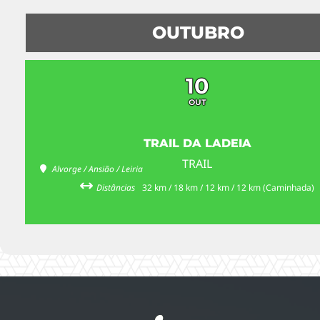
OUTUBRO
10
OUT
TRAIL DA LADEIA
TRAIL
Alvorge / Ansião / Leiria
Distâncias
32 km / 18 km / 12 km / 12 km (Caminhada)